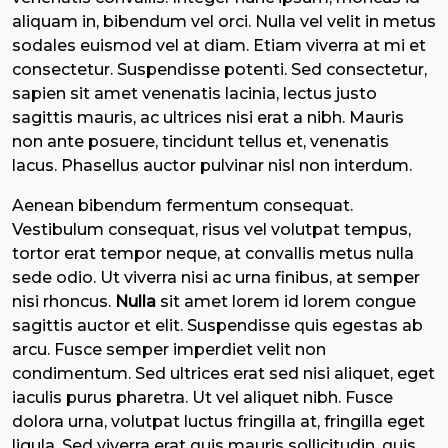
aliquam in, bibendum vel orci. Nulla vel velit in metus
sodales euismod vel at diam. Etiam viverra at mi et
consectetur. Suspendisse potenti. Sed consectetur,
sapien sit amet venenatis lacinia, lectus justo
sagittis mauris, ac ultrices nisi erat a nibh. Mauris
non ante posuere, tincidunt tellus et, venenatis
lacus. Phasellus auctor pulvinar nisl non interdum.
Aenean bibendum fermentum consequat.
Vestibulum consequat, risus vel volutpat tempus,
tortor erat tempor neque, at convallis metus nulla
sede odio. Ut viverra nisi ac urna finibus, at semper
nisi rhoncus.
Nulla
sit amet lorem id lorem congue
sagittis auctor et elit. Suspendisse quis egestas ab
arcu. Fusce semper imperdiet velit non
condimentum. Sed ultrices erat sed nisi aliquet, eget
iaculis purus pharetra. Ut vel aliquet nibh. Fusce
dolora urna, volutpat luctus fringilla at, fringilla eget
ligula. Sed viverra erat quis mauris sollicitudin, quis