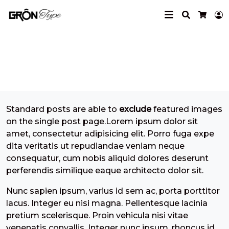
Search
L
Cart
No F.Image Inside
Standard posts are able to
exclude
featured images
on the single post page.Lorem ipsum dolor sit
amet, consectetur adipisicing elit. Porro fuga expe
dita veritatis ut repudiandae veniam neque
consequatur, cum nobis aliquid dolores deserunt
perferendis similique eaque architecto dolor sit.
Nunc sapien ipsum, varius id sem ac, porta porttitor
lacus. Integer eu nisi magna. Pellentesque lacinia
pretium scelerisque. Proin vehicula nisi vitae
venenatis convallis. Integer nunc ipsum, rhoncus id