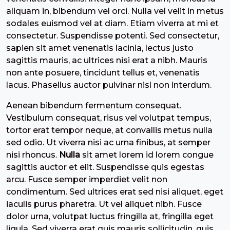
aliquam in, bibendum vel orci. Nulla vel velit in metus
sodales euismod vel at diam. Etiam viverra at mi et
consectetur. Suspendisse potenti. Sed consectetur,
sapien sit amet venenatis lacinia, lectus justo
sagittis mauris, ac ultrices nisi erat a nibh. Mauris
non ante posuere, tincidunt tellus et, venenatis
lacus. Phasellus auctor pulvinar nisl non interdum.
Aenean bibendum fermentum consequat.
Vestibulum consequat, risus vel volutpat tempus,
tortor erat tempor neque, at convallis metus nulla
sed odio. Ut viverra nisi ac urna finibus, at semper
nisi rhoncus.
Nulla
sit amet lorem id lorem congue
sagittis auctor et elit. Suspendisse quis egestas
arcu. Fusce semper imperdiet velit non
condimentum. Sed ultrices erat sed nisi aliquet, eget
iaculis purus pharetra. Ut vel aliquet nibh. Fusce
dolor urna, volutpat luctus fringilla at, fringilla eget
ligula. Sed viverra erat quis mauris sollicitudin, quis