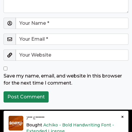
Save my name, email, and website in this browser
for the next time I comment.
×
J*** E******
© grontype 2026 - Premium Fonts Resources | All Rights
Bought
Achiko - Bold Handwriting Font -
Reserved
Extended License