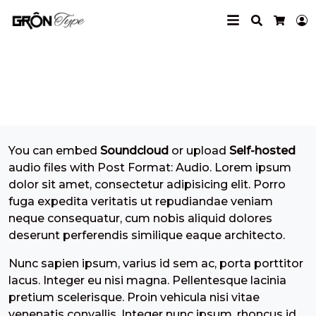
Search
L
Cart
Soundcloud Embed
You can embed
Soundcloud
or upload
Self-hosted
audio files with Post Format: Audio. Lorem ipsum
dolor sit amet, consectetur adipisicing elit. Porro
fuga expedita veritatis ut repudiandae veniam
neque consequatur, cum nobis aliquid dolores
deserunt perferendis similique eaque architecto.
Nunc sapien ipsum, varius id sem ac, porta porttitor
lacus. Integer eu nisi magna. Pellentesque lacinia
pretium scelerisque. Proin vehicula nisi vitae
venenatis convallis. Integer nunc ipsum, rhoncus id