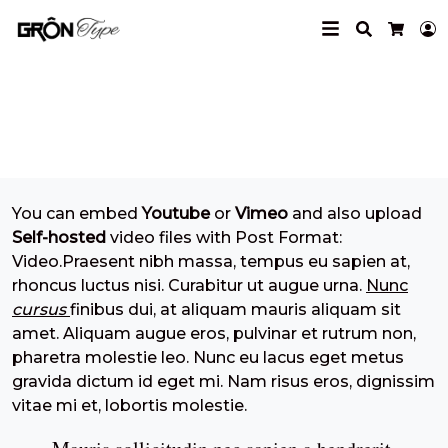
Search
L
Cart
Youtube Embed
You can embed
Youtube
or
Vimeo
and also upload
Self-hosted
video files with Post Format:
Video.Praesent nibh massa, tempus eu sapien at,
rhoncus luctus nisi. Curabitur ut augue urna.
Nunc
cursus
finibus dui, at aliquam mauris aliquam sit
amet. Aliquam augue eros, pulvinar et rutrum non,
pharetra molestie leo. Nunc eu lacus eget metus
gravida dictum id eget mi. Nam risus eros, dignissim
vitae mi et, lobortis molestie.