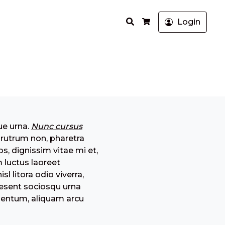
Search
Login
Cart
ue urna.
Nunc cursus
 rutrum non, pharetra
s, dignissim vitae mi et,
 luctus laoreet
l litora odio viverra,
aesent sociosqu urna
dimentum, aliquam arcu