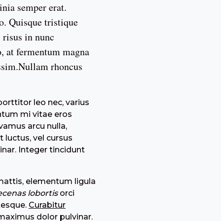
inia semper erat.
o. Quisque tristique
 risus in nunc
ro, at fermentum magna
nissim.Nullam rhoncus
rttitor leo nec, varius
entum mi vitae eros
ivamus arcu nulla,
 luctus, vel cursus
nar. Integer tincidunt
attis, elementum ligula
cenas lobortis
orci
ntesque.
Curabitur
t maximus dolor pulvinar.