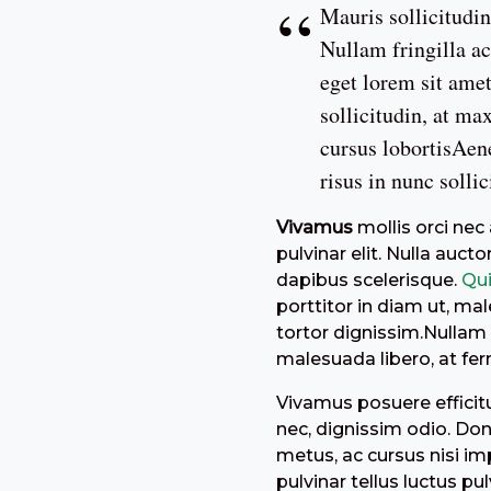
Mauris sollicitudin
Nullam fringilla a
eget lorem sit amet
sollicitudin, at m
cursus lobortisAene
risus in nunc solli
Vivamus
mollis orci nec
pulvinar elit. Nulla auc
dapibus scelerisque.
Qu
porttitor in diam ut, ma
tortor dignissim.Nullam 
malesuada libero, at fe
Vivamus posuere efficitur
nec, dignissim odio. Done
metus, ac cursus nisi im
pulvinar tellus luctus pu