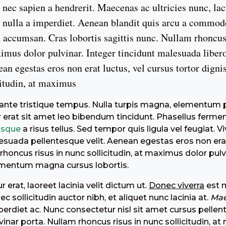
 nec sapien a hendrerit. Maecenas ac ultricies nunc, lac
c nulla a imperdiet. Aenean blandit quis arcu a commod
 accumsan. Cras lobortis sagittis nunc. Nullam rhoncus
aximus dolor pulvinar. Integer tincidunt malesuada libe
an egestas eros non erat luctus, vel cursus tortor dig
citudin, at maximus
 ante tristique tempus. Nulla turpis magna, elementum po
tor erat sit amet leo bibendum tincidunt. Phasellus ferm
isque
a risus tellus. Sed tempor quis ligula vel feugiat. V
lesuada pellentesque velit. Aenean egestas eros non erat
rhoncus risus in nunc sollicitudin, at maximus dolor pulvi
rmentum magna cursus lobortis.
 erat, laoreet lacinia velit dictum ut.
Donec viverra
est m
c sollicitudin auctor nibh, et aliquet nunc lacinia at.
Mae
perdiet ac. Nunc consectetur nisl sit amet cursus pelle
lvinar porta. Nullam rhoncus risus in nunc sollicitudin, a