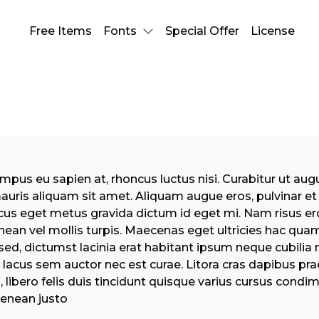
Free Items
Fonts
Special Offer
License
Standart Post
pus eu sapien at, rhoncus luctus nisi. Curabitur ut aug
mauris aliquam sit amet. Aliquam augue eros, pulvinar et
cus eget metus gravida dictum id eget mi. Nam risus ero
nean vel mollis turpis. Maecenas eget ultricies hac quam
d, dictumst lacinia erat habitant ipsum neque cubilia nis
 lacus sem auctor nec est curae. Litora cras dapibus pr
s, libero felis duis tincidunt quisque varius cursus con
aenean justo