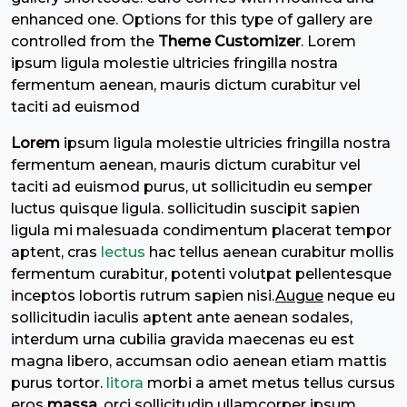
enhanced one. Options for this type of gallery are
controlled from the
Theme Customizer
. Lorem
ipsum ligula molestie ultricies fringilla nostra
fermentum aenean, mauris dictum curabitur vel
taciti ad euismod
Lorem
ipsum ligula molestie ultricies fringilla nostra
fermentum aenean, mauris dictum curabitur vel
taciti ad euismod purus, ut sollicitudin eu semper
luctus quisque ligula. sollicitudin suscipit sapien
ligula mi malesuada condimentum placerat tempor
aptent, cras
lectus
hac tellus aenean curabitur mollis
fermentum curabitur, potenti volutpat pellentesque
inceptos lobortis rutrum sapien nisi.
Augue
neque eu
sollicitudin iaculis aptent ante aenean sodales,
interdum urna cubilia gravida maecenas eu est
magna libero, accumsan odio aenean etiam mattis
purus tortor.
litora
morbi a amet metus tellus cursus
eros
massa
, orci sollicitudin ullamcorper ipsum