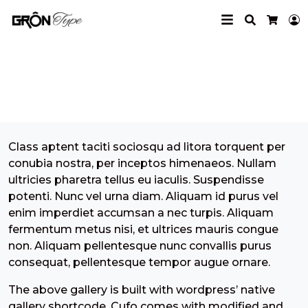
Search
L
Cart
Gallery Columns 4
Class aptent taciti sociosqu ad litora torquent per
conubia nostra, per inceptos himenaeos. Nullam
ultricies pharetra tellus eu iaculis. Suspendisse
potenti. Nunc vel urna diam. Aliquam id purus vel
enim imperdiet accumsan a nec turpis. Aliquam
fermentum metus nisi, et ultrices mauris congue
non. Aliquam pellentesque nunc convallis purus
consequat, pellentesque tempor augue ornare.
The above gallery is built with wordpress’ native
gallery shortcode. Cufo comes with modified and