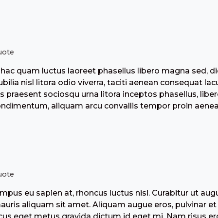
uote
hac quam luctus laoreet phasellus libero magna sed, di
ilia nisl litora odio viverra, taciti aenean consequat la
s praesent sociosqu urna litora inceptos phasellus, libero
ondimentum, aliquam arcu convallis tempor proin aenean
uote
pus eu sapien at, rhoncus luctus nisi. Curabitur ut aug
mauris aliquam sit amet. Aliquam augue eros, pulvinar et
cus eget metus gravida dictum id eget mi. Nam risus ero