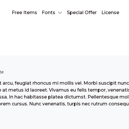
Free Items
Fonts
Special Offer
License
Quote
te
 arcu, feugiat rhoncus mi mollis vel. Morbi suscipit nun
 at metus id laoreet. Vivamus eu felis tempor, venenatis
a. In hac habitasse platea dictumst. Pellentesque moll
rem cursus. Nunc venenatis, turpis nec rutrum consequ