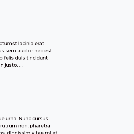
ctumst lacinia erat
cus sem auctor nec est
 felis duis tincidunt
 justo. …
ue urna. Nunc cursus
 rutrum non, pharetra
s, dignissim vitae mi et,