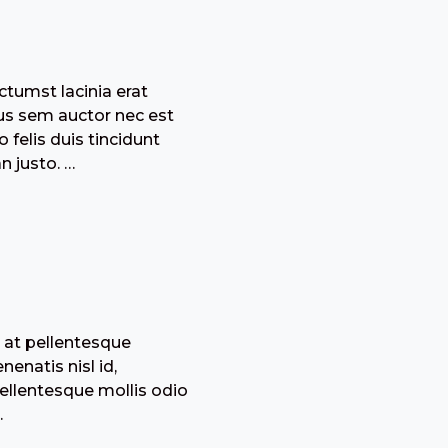
ctumst lacinia erat
cus sem auctor nec est
 felis duis tincidunt
 justo. …
c at pellentesque
enatis nisl id,
ellentesque mollis odio
…