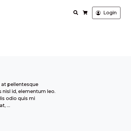
Search
Login
Cart
c at pellentesque
 nisl id, elementum leo.
is odio quis mi
at, …