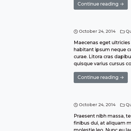
Continue reading →
October 24, 2014
Q
Maecenas eget ultricies 
habitant ipsum neque cub
curae. Litora cras dapibu
quisque varius cursus c
Continue reading →
October 24, 2014
Q
Praesent nibh massa, tem
finibus dui, at aliquam 
molestie leo. Nunc eu la