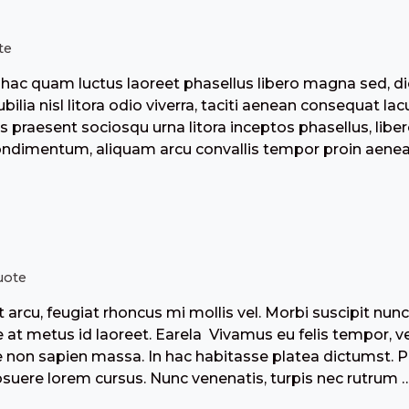
te
hac quam luctus laoreet phasellus libero magna sed, di
ilia nisl litora odio viverra, taciti aenean consequat la
s praesent sociosqu urna litora inceptos phasellus, libero
ondimentum, aliquam arcu convallis tempor proin aenean
uote
 arcu, feugiat rhoncus mi mollis vel. Morbi suscipit nun
 at metus id laoreet. Earela Vivamus eu felis tempor, ven
non sapien massa. In hac habitasse platea dictumst. P
suere lorem cursus. Nunc venenatis, turpis nec rutrum 