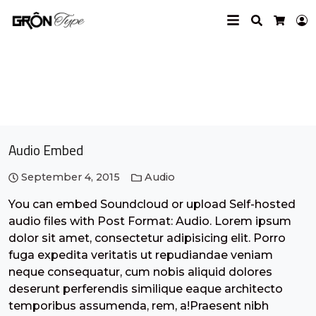
Search
L
Cart
Post Formats
Audio Embed
September 4, 2015
Audio
You can embed Soundcloud or upload Self-hosted
audio files with Post Format: Audio. Lorem ipsum
dolor sit amet, consectetur adipisicing elit. Porro
fuga expedita veritatis ut repudiandae veniam
neque consequatur, cum nobis aliquid dolores
deserunt perferendis similique eaque architecto
temporibus assumenda, rem, a!Praesent nibh