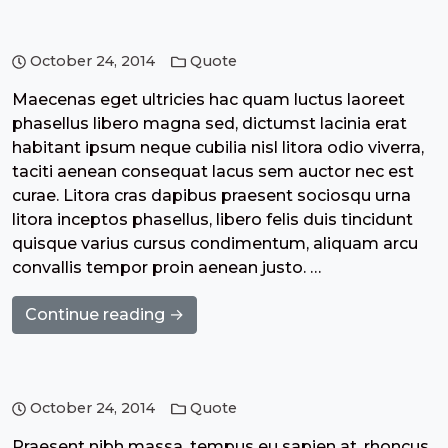
October 24, 2014
Quote
Maecenas eget ultricies hac quam luctus laoreet
phasellus libero magna sed, dictumst lacinia erat
habitant ipsum neque cubilia nisl litora odio viverra,
taciti aenean consequat lacus sem auctor nec est
curae. Litora cras dapibus praesent sociosqu urna
litora inceptos phasellus, libero felis duis tincidunt
quisque varius cursus condimentum, aliquam arcu
convallis tempor proin aenean justo. …
Continue reading →
October 24, 2014
Quote
Praesent nibh massa, tempus eu sapien at, rhoncus