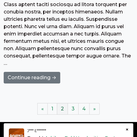
Class aptent taciti sociosqu ad litora torquent per
conubia nostra, per inceptos himenaeos. Nullam
ultricies pharetra tellus eu iaculis. Suspendisse
potenti. Nunc vel urna diam. Aliquam id purus vel
enim imperdiet accumsan a nec turpis. Aliquam
fermentum metus nisi, et ultrices mauris congue
non. Aliquam pellentesque nunc convallis purus
consequat, pellentesque tempor augue ornare. The
…
Continue reading →
«
1
2
3
4
»
×
J*** E******