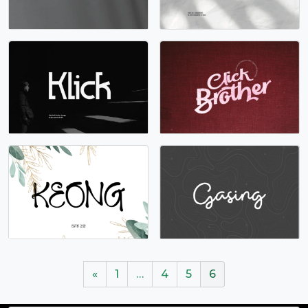
«
1
…
4
5
6